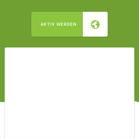
AKTIV WERDEN
Unsere Vision
Mit Aktivitäten im Bereich einer Bildung für
nachhaltigen Entwicklung, der interkulturellen Arbeit
und des Umweltschutzes einen Beitrag zu einer
global nachhaltigen Entwicklung leisten.
Mehr